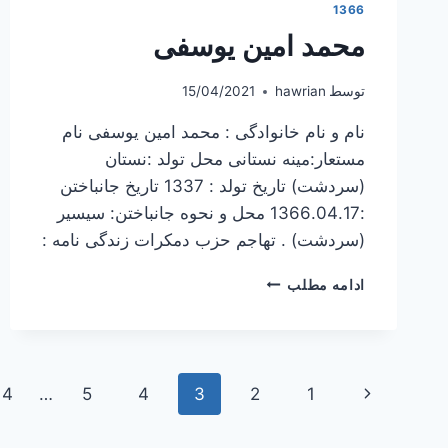
1366
محمد امین یوسفی
توسط
hawrian
15/04/2021
نام و نام خانوادگی : محمد امین یوسفی نام
مستعار:مینه نستانی محل تولد :نستان
(سردشت) تاریخ تولد : 1337 تاریخ جانباختن
:1366.04.17 محل و نحوه جانباختن: سیسیر
(سردشت) . تهاجم حزب دمکرات زندگی نامه :
محمد
ادامه مطلب
امین
یوسفی
پیمایش
برگهٔ
14
…
5
4
3
2
1
صفحه
قبلی