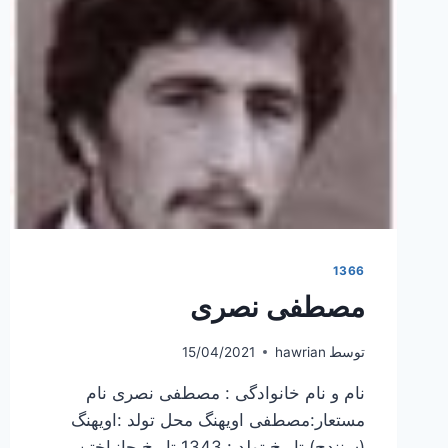
1366
مصطفی نصری
توسط
hawrian
15/04/2021
نام و نام خانوادگی : مصطفی نصری نام
مستعار:مصطفی اویهنگ محل تولد :اویهنگ
(سنندج) تاریخ تولد : 1343 تاریخ جانباختن