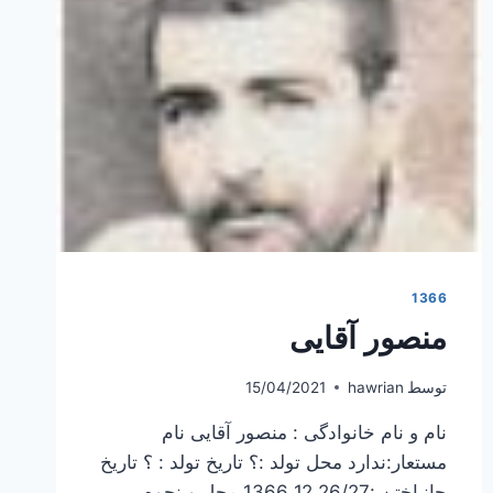
1366
منصور آقایی
توسط
hawrian
15/04/2021
نام و نام خانوادگی : منصور آقایی نام
مستعار:ندارد محل تولد :؟ تاریخ تولد : ؟ تاریخ
جانباختن :1366.12.26/27 محل و نحوه