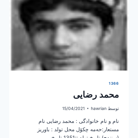
1366
محمد رضایی
توسط
hawrian
15/04/2021
نام و نام خانوادگی : محمد رضایی نام
مستعار:حه‌مه‌ چكۆل محل تولد : باوریز
(سنندج) تاریخ تولد ::1351 تاریخ