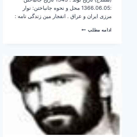
:1366.06.05 محل و نحوه جانباختن: نوار
مرزی ایران و عراق . انفجار مین زندگی نامه :
مصطفی
ادامه مطلب
نصری