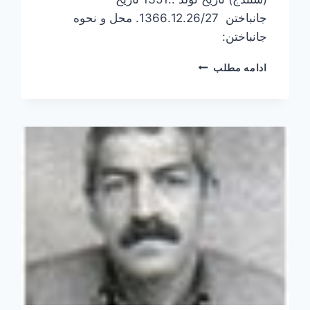
جانباختن 1366.12.26/27. محل و نحوه
جانباختن:
محمد
ادامه مطلب
رضایی