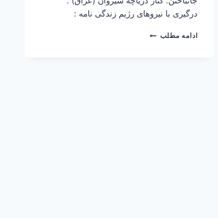
جانباختن: کنار دریاچه سیروان (عراق) .
درگیری با نیروهای رژیم زندگی نامه :
نادر
ادامه مطلب
صبا