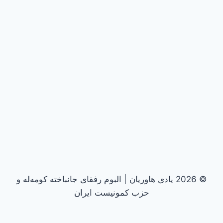
© 2026 یادی هاوریان | البوم رفقای جانباخته کومه‌له و
حزب کمونیست ایران