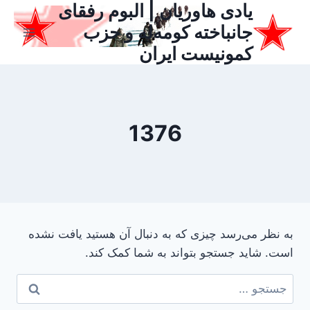
یادی هاوریان | البوم رفقای
ازگشت
ه
جانباخته کومه‌له و حزب
حتوا
کمونیست ایران
1376
به نظر می‌رسد چیزی که به دنبال آن هستید یافت نشده
است. شاید جستجو بتواند به شما کمک کند.
جستجو
برای: