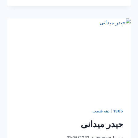
1365
|
دهه شصت
حیدر میدانی
توسط
hawrian
21/05/2022