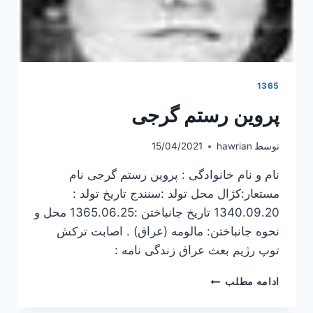
1365
پروین رستم گرجی
توسط
hawrian
15/04/2021
نام و نام خانوادگی : پروین رستم گرجی نام
مستعار:کژال محل تولد :سنندج تاریخ تولد :
1340.09.20 تاریخ جانباختن :1365.06.25 محل و
نحوه جانباختن: مالومه (عراق) . اصابت ترکش
توپ رژیم بعث عراق زندگی نامه :
پروین
ادامه مطلب
رستم
گرجی