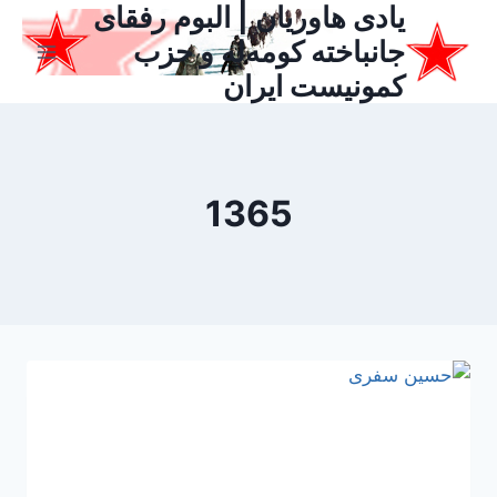
یادی هاوریان | البوم رفقای
ازگشت
ه
جانباخته کومه‌له و حزب
حتوا
کمونیست ایران
1365