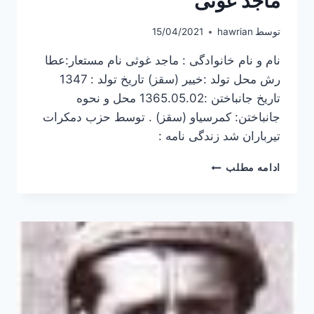
ماجد غوثی
توسط
hawrian
15/04/2021
نام و نام خانوادگی : ماجد غوثی نام مستعار:عطا
رش محل تولد :خییر (سقز) تاریخ تولد : 1347
تاریخ جانباختن :1365.05.02 محل و نحوه
جانباختن: کمرسیاو (سقز) . توسط حزب دمکرات
تیرباران شد زندگی نامه :
ماجد
ادامه مطلب
غوثی