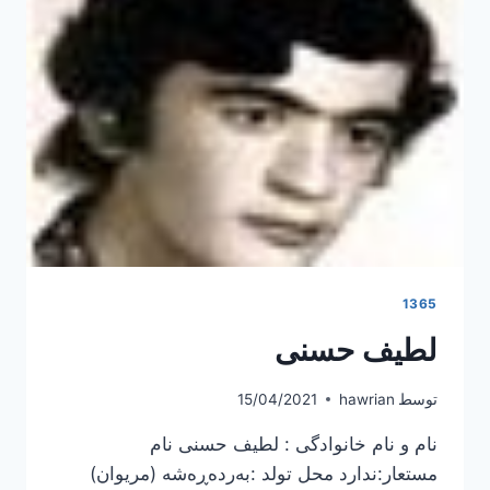
1365
لطیف حسنی
توسط
hawrian
15/04/2021
نام و نام خانوادگی : لطیف حسنی نام
مستعار:ندارد محل تولد :بەردەڕەشە (مریوان)