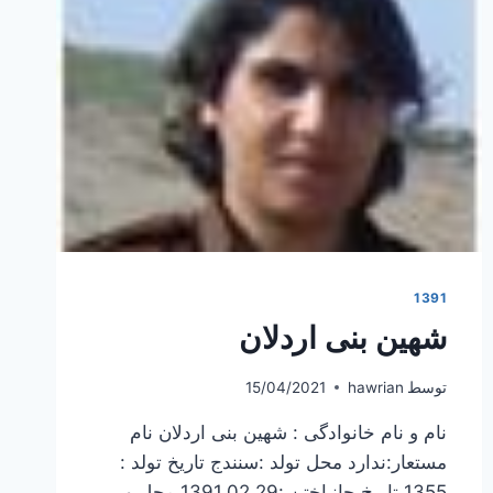
1391
شهین بنی اردلان
توسط
hawrian
15/04/2021
نام و نام خانوادگی : شهین بنی اردلان نام
مستعار:ندارد محل تولد :سنندج تاریخ تولد :
1355 تاریخ جانباختن :1391.02.29 محل و