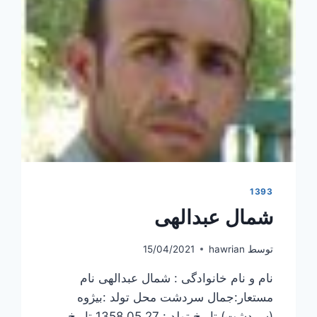
1393
شمال عبدالهی
توسط
hawrian
15/04/2021
نام و نام خانوادگی : شمال عبدالهی نام
مستعار:جمال سردشت محل تولد :بیژوه
(سردشت) تاریخ تولد : 1358.05.27 تاریخ