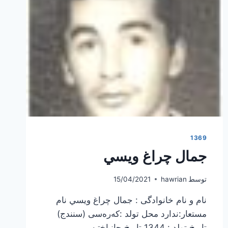
1369
جمال چراغ ويسي
توسط
hawrian
15/04/2021
نام و نام خانوادگی : جمال چراغ ويسي نام
مستعار:ندارد محل تولد :كەرەسی (سنندج)
تاریخ تولد : 1344 تاریخ جانباختن