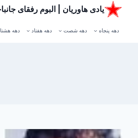
ازگشت
یادی هاوریان | البوم رفقای جانب
ه
حتوا
دهه پنجاه
دهه شصت
دهه هفتاد
دهه هشتا