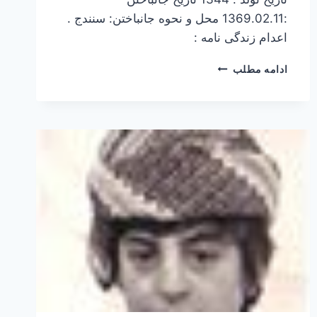
:1369.02.11 محل و نحوه جانباختن: سنندج .
اعدام زندگی نامه :
جمال
ادامه مطلب
چراغ
ويسي