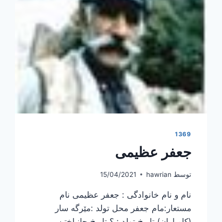
1369
جعفر عظیمی
توسط
hawrian
15/04/2021
نام و نام خانوادگی : جعفر عظیمی نام
مستعار:مام جعفر محل تولد :مێرگە سار
(کامیاران) تاریخ تولد : ؟ تاریخ جانباختن