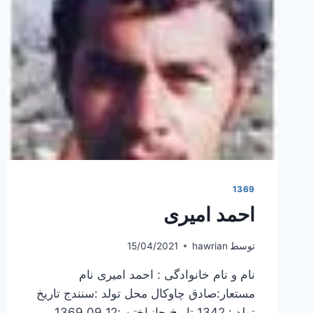
1369
احمد امیری
توسط
hawrian
15/04/2021
نام و نام خانوادگی : احمد امیری نام
مستعار:صادق چاوکال محل تولد :سنندج تاریخ
تولد : 1342 تاریخ جانباختن :1369.09.12