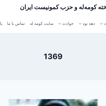
اخته کومه‌له و حزب کمونیست ایران
د
دهه نود
حوادث
سایت کومه له
تماس با ما
یا
1369