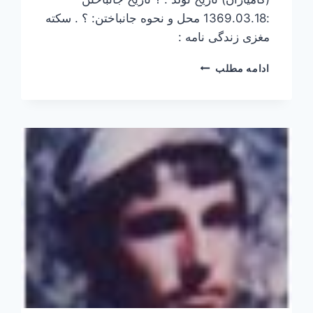
:1369.03.18 محل و نحوه جانباختن: ؟ . سکته
مغزی زندگی نامه :
جعفر
ادامه مطلب
عظیمی