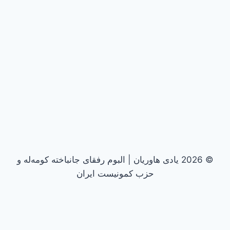
© 2026 یادی هاوریان | البوم رفقای جانباخته کومه‌له و
حزب کمونیست ایران