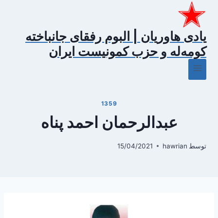
ازگشت
ه
حتوا
یادی هاوریان | البوم رفقای جانباخته
کومه‌له و حزب کمونیست ایران
1359
عبدالرحمان احمد پناه
توسط
hawrian
15/04/2021