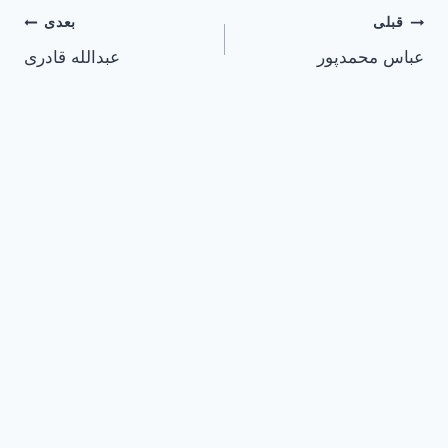
راهبری
قبلی
بعدی
عباس محمدپور
عبدالله قادری
نوشته