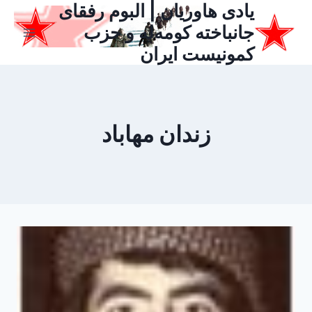
یادی هاوریان | البوم رفقای
ازگشت
ه
جانباخته کومه‌له و حزب
حتوا
کمونیست ایران
زندان مهاباد