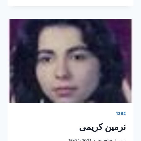
1362
نرمین کریمی
توسط
hawrian
15/04/2021