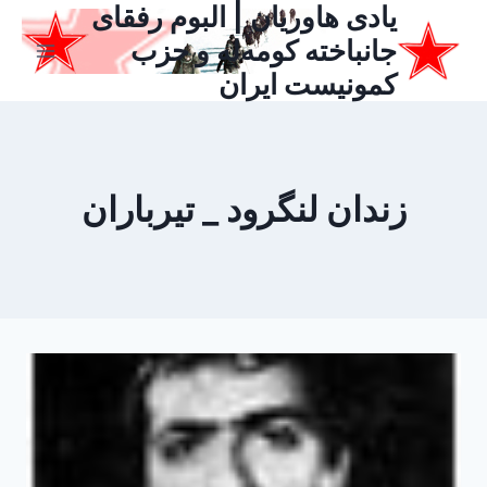
یادی هاوریان | البوم رفقای
ازگشت
ه
جانباخته کومه‌له و حزب
حتوا
کمونیست ایران
زندان لنگرود _ تیرباران