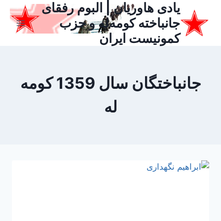
یادی هاوریان | البوم رفقای
ازگشت
ه
جانباخته کومه‌له و حزب
حتوا
کمونیست ایران
جانباختگان سال 1359 کومه
له