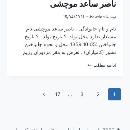
ناصر ساعد موچشی
توسط
hawrian
15/04/2021
نام و نام خانوادگی : ناصر ساعد موچشی نام
مستعار:ندارد محل تولد :؟ تاریخ تولد : ؟ تاریخ
جانباختن :1359.10.05 محل و نحوه جانباختن:
نشور (کامیاران) . تعرض به مقر مزدوران رژیم
ناصر
ادامه مطلب
ساعد
موچشی
پیمایش
برگۀ
17
…
3
2
1
صفحه
بعدی