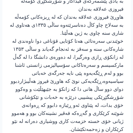
بە یادی پێشمەرگەی فیداکار و شۆڕشگێڕی کۆمەڵە
فیروزی عەلاقە بەندان
هاوڕێ فیروزی عەلاقە بەندان کە لە ڕیزەکانی کۆمەڵە
بە سەلاح چاو کاڵ دەناسرێتەوە ساڵی ١٣٣٥ی هەتاوی لە
شاری سنە چاوی بە ژین هەڵێنا.
خوێندنی سەرەتائی هەتا کۆتایی قۆناغی دوا ناوەندی لە
شارەکانی سنە و سەقز بە ئەنجام گەیاند و ساڵی ١٣٥٣
لە زانکۆی ڕازی وەرگیرا، لە دەورەی دانشگا دا لە گەڵ
مارکسیسم و سەرەتاکانی سۆسیالیزمی زانستی ئاشنا
بوو و لەم ڕێگەیەوە پێی نایە جەرگەی خەباتی
سیاسیەوە،ڕێگەیەکی نوێ کە هاوڕێ فیروز هەڵیبژاردبوو
دوای دوو ساڵ هانی دا کە زانکۆ بە جێبهێڵێت و وەکوو
شۆڕشگێڕێکی پیشییی درێژە بە خەبات و تێکۆشانی
خۆی بدات، لە پێناوی ئەو ڕێبازە دابوو کە ڕەوانەی
شوێنە کرێکاری و گەڕەکە فەقیر نشینەکان بوو و هەموو
ژیانی خۆی خستە خزمەت کاری ووشیاری دەرانە لە نێو
کرێکاران و زەحمەتکێشان.