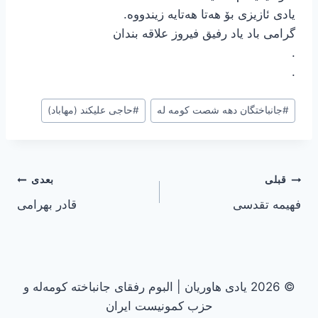
یادی ئازیزی بۆ هەتا هەتایە زیندووە.
گرامی باد یاد رفیق فیروز علاقه بندان
.
.
#
جانباختگان دهه شصت کومه له
#
حاجی علیکند (مهاباد)
راهبری
قبلی
بعدی
فهیمه تقدسی
قادر بهرامی
نوشته
© 2026 یادی هاوریان | البوم رفقای جانباخته کومه‌له و
حزب کمونیست ایران