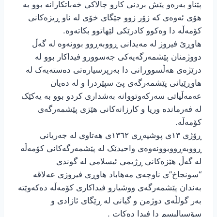
پێناو بەرەو پێش بردنی کارو چالاکی خەباتکارانە بوو بە
هۆی ئەوەی کە زۆر زوو جێگای خۆی لە ناو ڕیزەکانی
کۆمەڵە دا وەکوو کادرێکی لێهاتوو بکاتەوە.
هاوڕێ فیروز لە مەیدانی ڕووبەڕوو بوونەوە لە گەڵ
دووژمنان پێشمەرگەیەکی جەسوورو فیداکار بوو لە
درێژەی هەڵسووڕانی دا بەرپرسیارەتی دەستەیەک لە
هاوڕێیانی پێشمەرگەی پێ سپێردرا و لە دەیان
عەمەڵیاتی سەرکەوتووانە بەشداری کردو بوو بە یەکێک
لە فەرماندە وریا و کارزانەکانی هێزی پێشمەرگەی
کۆمەڵە.
ڕۆژی ١٣ی پوشپەڕی ١٣٦٢ی هەتاوی لە جەریانی
ڕووبەڕووبوونەوەی واحیدێک لە پێشمەرگەکانی کۆمەڵە
لە گەڵ هێزەکانی ڕژیمی ئیسلامی لە گوندی
“سونجاخ”ی ناوچەی مەهاباد هاوڕی فیروزی عەلاقە
بەندان پێشمەرگەی ووشیارو فیداکاری کۆمەڵە دەکەوێتە
بەر گولڵەی دوژمن و گیانی لە ڕێگای ئازادی و
سۆسیالیسم دا فیدا دەکات .