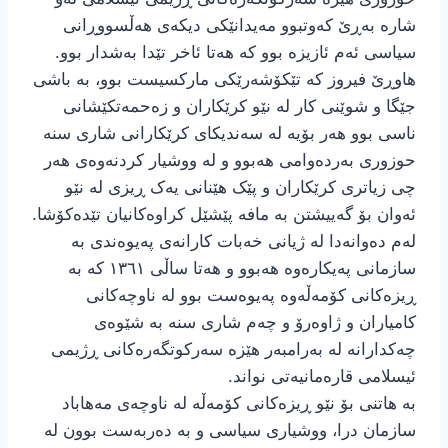
شارە بەڕێ کەوتبوو مەیدانێکی دیکەی هەڵسووڕانی
سیاسی ئەم ئازیزە بوو کە هەتا ئاخر تێدا بەشدار بوو.
هاوڕێ فیروز کە تێکۆشەرێکی مارکسیست بوو، بە باشی
جێگا و شوێنی کار لە نێو کرێکاران و زەحمەتکێشانی
ناسی بوو هەر بۆیە لە سەندیکای کرێکارانی شاری سنە
حوزوری بەردەوامی هەبوو و لە ووشیار کردنەوەی هەر
چی زیاتری کرێکاران و پێک هێنانی یەک ڕیزی لە نێو
ئەوان بۆ گەییشتن بە مافە پێشێل کراوەکانیان تێدەکۆشا.
لەم دەوانەدا لە ژیانی خەبات کارانەی پەیوەندی بە
سازمانی پەیکارەوە هەبوو و هەتا ساڵی ١٣٦١ کە بە
ڕیزەکانی کۆمەڵەوە پەیوەست بوو لە ناوچەکانی
کامیاران و ژاوەرۆ و چەم شاری سنە بە شێوەی
چەکدارانە لە بەرامبەر هێزە سەرکوتگەرەکانی ڕژیمی
ئیسلامی قارەمانیەتی نواند.
بە هاتنی بۆ نێو ڕیزەکانی کۆمەڵە لە ناوچەی مەهاباد
سازمان درا، ووشیاری سیاسی و بە دەربەست بوون لە