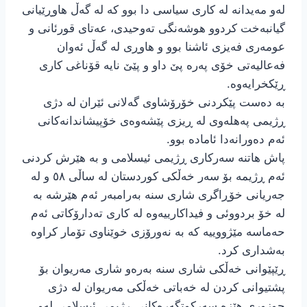
لەو مەیدانە لە کاری سیاسی دا بوو کە لە گەڵ هاوڕێیانی
گیانبەخت کردوو هوشەنگی تەوحیدی، عەتای قورئانی و
عومەری فەیزی ئاشنا بوو و هاوڕی لە گەڵ ئەوان
فەعالیەتی خۆی پەرە پێ داو و پێێ نایە قۆناغی کاری
ڕێکخرایەوە.
بە دەست پێکردنی خۆرۆشاوی گەلانی ئێران لە دژی
ڕژیمی پەهلەوی لە ڕیزی پێشەوەی خۆپیشاندانەکانی
ئەم دەورانەدا ئامادە بوو.
پاش هاتنە سەرکاری ڕژیمی ئیسلامی و بە هێرش کردنی
ئەم ڕژیمە بۆ سەر خەڵکی کوردستان لە ساڵی ٥٨ و لە
جەریانی خۆڕاگری شاری سنە بەرامبەر ئەم هێرشە بە
لە خۆ بردووئی و فیداکارییەوە لە کاری تەدارۆکاتی ئەم
حەماسە مێژووییە کە بە نەورۆزی خوێناوی تۆمار کراوە
بەشداری کرد.
ڕێپێوانی خەڵکی شاری سنە بەرەو شاری مەریوان بۆ
پشتیوانی کردن لە خەباتی خەڵکی مەریوان لە دژی
حوزوری هێزە سەرکوتگەرەکانی ڕژیمی ئیسلامی لەو