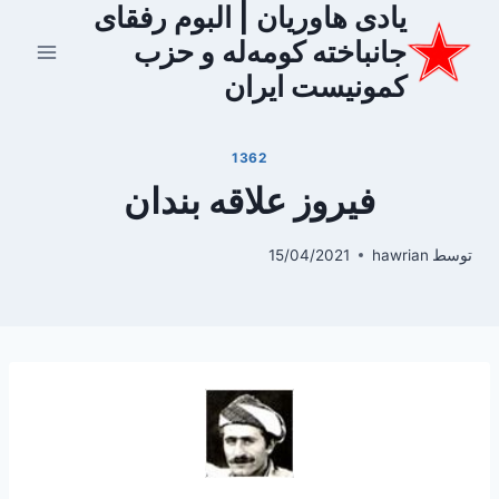
یادی هاوریان | البوم رفقای
ازگشت
ه
جانباخته کومه‌له و حزب
حتوا
کمونیست ایران
1362
فیروز علاقه بندان
توسط
hawrian
15/04/2021