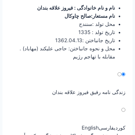
نام و نام خانوادگی : فیروز علاقه بندان
نام مستعار:صالح چاوکال
محل تولد :سنندج
تاریخ تولد : 1335
تاریخ جانباختن :1362.04.13
محل و نحوه جانباختن: حاجی علیکند (مهاباد) .
مقابله با تهاجم رژیم
زندگی نامه رفیق فیروز علاقه بندان
کوردی
فارسی
English