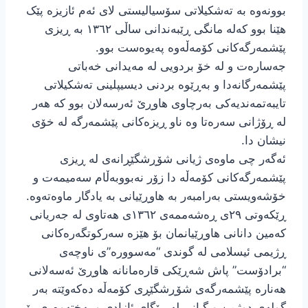
بوونەوە بە تەشکیلاتی سۆسیالیستی لای ئەم ئازیزە پێک
هێنا بوو کەلە مانگی ڕێبەندانی ساڵی ١٣٦٢ بە ڕیزی
پێشمەرگەکانی کۆمەڵەوە پەیوەست بوو.
جەسارەت و لە خۆ بردویی لە مەیدانی خەباتی
پێشمەرگانەدا و بەڕێوە بردنی دیسیپلینی تەشکیلاتی
تایبەتمەندیەکی بەرچاوی هاوڕێ ئەرسەلان بوو کە هەر
لە ڕۆژانی سەرەتا وە ناو ڕیزەکانی پێشمەرگە لە خۆی
نیشان دا.
ئەگەر چی ماوەی ژیانی شۆڕشگێڕانەی لە ڕیزی
پێشمەرگەکانی کۆمەڵە دا زۆر نەبووبەڵام سەمیمەت و
خۆشەویستی بەرامبەر بە هاوڕێیانی بە یادگار ماوەتەوە.
ڕێکەوتی ٢٩ی ڕەشەممەی ١٣٦٢ی هەتاوی لە جەریانی
کەمین دانانی هاوڕێیانمان بۆ هێزە سەرکوتگەرەکانی
ڕژیمی ئیسلامی لە گوندی “مەسوورە”ی ناوچەی
“برادۆست” پاش شەڕێکی قارەمانانە هاوڕێ ئەسەلانی
هەنارە پێشمەرگەی شۆڕشگێڕی کۆمەڵە دەکەوێتە بەر
گولەی دوژمن و گیانی لە ڕێگای ئازادی و بەختەوەری بۆ