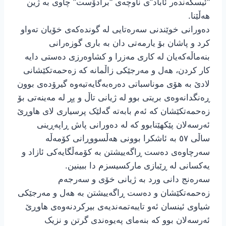
“ئیسکەندەر ئاباد”ی ناوچەی “برادۆست” چاوی بە ژین
هەڵێنا.
دەورانی خوێندنی سەرەتایی لە گوندەکەی خۆیان تەواو
کرد و پاشان بۆ یارمەتی دان بە باری گوزەرانی
بنەماڵەکەیان لە کاری مەزرا و کشاوەرزی دەستی دایە
کار کردن، هەل و مەرجێکی زاڵمانە کە زەحمەتکێشانی
لادێ بە هۆی موناسباتی دەرەبەگایەتیەوە گیرۆدەی بوون
ڕەنگدانەوەی بریتی بوو لە ژیانی تاڵ و پڕ لە مەینەتی بۆ
زەحمەتکێشان کە ئەم بابەتە گەلێک پرسیاری لای هاوڕێ
ئەرسەلان پێکهێنابوو کە لە دەورانی پاش ڕاپەڕینی
ساڵی ٥٧ بە ئاشکرا بوونی هەڵسووڕانی کۆمەڵە
سەرچاوەی دەست ڕاگەییشتن بە کۆمەڵگایەکی ئازاد و
یەکسانی لە ڕێبازی مارکسیسزم دا ببینین.
سەرەنج دانی ورد بە ژیانی خۆی و سەرجەم
زەحمەتکێشان و دەست ڕاگەییشتن بە هەل و مەرجێکی
شیاوی ئینسان ئەو تایبەتمەندیەی بیرکردنەوەی هاوڕێ
ئەرسەلان بوو کە بنەمای پەیوەندی گرتن و نزیک