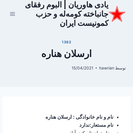
یادی هاوریان | البوم رفقای
ازگشت
ه
جانباخته کومه‌له و حزب
حتوا
کمونیست ایران
1362
ارسلان هناره
توسط
hawrian
15/04/2021
نام و نام خانوادگی : ارسلان هناره
نام مستعار:ندارد