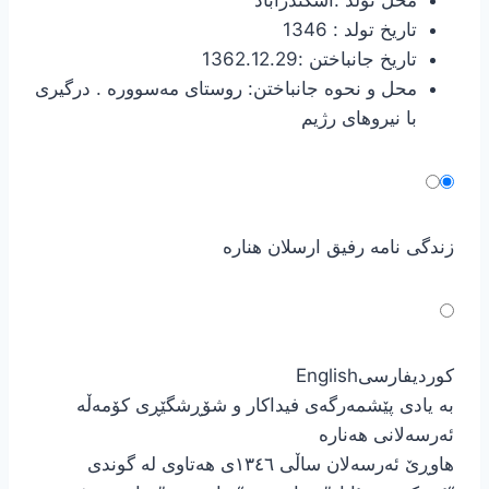
محل تولد :اسکندرآباد
تاریخ تولد : 1346
تاریخ جانباختن :1362.12.29
محل و نحوه جانباختن: روستای مه‌سووره‌ . درگیری
با نیروهای رژیم
زندگی نامه رفیق ارسلان هناره
کوردی
فارسی
English
بە یادی پێشمەرگەی فیداکار و شۆڕشگێڕی کۆمەڵە
ئەرسەلانی هەنارە
هاوڕێ ئەرسەلان ساڵی ١٣٤٦ی هەتاوی لە گوندی