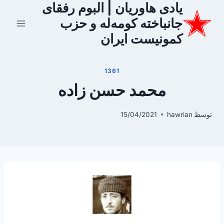
یادی هاوریان | البوم رفقای
ازگشت
ه
جانباخته کومه‌له و حزب
حتوا
کمونیست ایران
1361
محمد حسن زاده
توسط
hawrian
15/04/2021