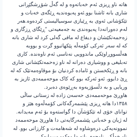
هاتە ناو ڕیزی ئەم خەباتەوە و لە گەڵ شۆڕشگێڕانی
شاری بانە ئاشنا بوو.ئەو پەیوەندیە ڕێگەی خەبات و
تێکۆشانی ئەوی بە ڕێبازی سوسیالیستی کردەوە.هەر
لەم دەورانەدا پەیوەندی بە جەمعیەتی “ڕێگای ڕزگاری و
زەحمەتکێشان و دیفاع لە مافی گەلی کرد لە شاری بانە
که لە سەر ئەرکی کۆمەڵە پێکهاتبوو گرت و بووبە
هەڵسووڕاوێکی ماندوویی نەناسی ئەم ناوەندە. کاری
تەبلیغی و ووشیاری دەرانە لە ناو زەحمەتکێشانی شاری
بانە و ڕێکخستن و ئامادە کردنیان بۆ موقاوەمەتێک کە لە
ڕێ دابوو، ئەو ئەرکە بوو کە کاک موحەممەدی ئازیز بە
وریایی و بە دڵسۆزیەوە بەڕێوەی دەبرد.
هاوڕێ موحەممەدی حەسەن زادە لە زستانی ساڵی
١٣٥٨دا هاتە ڕیزی پێشمەرگەکانی کۆمەڵەوە هێز و
توانای خۆی لە تێکۆشآن دا گواستەوە بۆ ئەم مەیدانە.
لە ژیان و خەباتی پێشمەرگایەتی دا هاوڕێ موحەممەد
نموونەیەکی درەوشاوە لە شەهامەت و کارزانی بوو. لە
ناو خەڵکی ناوچەی بانە دا وەکوو سیمایەکی