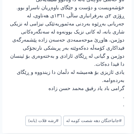
خۆشەویست و دۆست و جێگای باوەڕیان ناسراو بوو.
ڕۆژی ٢ی بەرفرانباری ساڵی ١٣٦١ی هەتاوی، لە
جەریانی بەڕێوە بەردنی مەئموریەتێکی نیزامی لە نزیکی
شاری بانە، لە کاتی نزیک بوونەوە لە سەنگەرەکانی
دوژمن، هاوڕێ موحەممەدی حەسەن زادە پێشمەرگەی
فیداکاری کۆمەڵە دەکەوێتە بەر پریشکی نارنجۆکی
دوژمن و گیانی لە ڕێگای ئازادی و بەختەوەری بۆ ئینسان
دا فیدا دەکات.
یادی ئازیزی بۆ هەمیشە لە دڵمان دا زیندووە و ڕێگای
بەردەوامە.
گرامی باد یاد رفیق محمد حسن زاده
.
.
برچسب‌های
#
جانباختگان دهه شصت کومه له
#
رشه قلات (بانه)
نوشته: