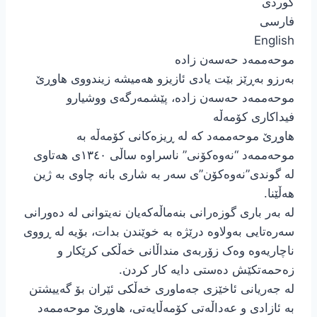
کوردی
فارسی
English
موحەممەد حەسەن زادە
بەرزو بەڕێز بێت یادی ئازیزو هەمیشە زیندووی هاوڕێ
موحەممەد حەسەن زادە، پێشمەرگەی ووشیارو
فیداکاری کۆمەڵە
هاوڕێ موحەممەد کە لە ڕیزەکانی کۆمەڵە بە
موحەممەد “نەوەکۆنی” ناسراوە ساڵی ١٣٤٠ی هەتاوی
لە گوندی”نەوەکۆن”ی سەر بە شاری بانە چاوی بە ژین
هەڵێنا.
لە بەر باری گوزەرانی بنەماڵەکەیان نەیتوانی لە دەورانی
سەرەتایی بەولاوە درێژە بە خوێندن بدات، بۆیە لە ڕووی
ناچاریەوە وەک زۆربەی منداڵانی خەڵکی کرێکار و
زەحمەتکێش دەستی دایە کار کردن.
لە جەریانی ئاخێزی جەماوری خەڵکی ئێران بۆ گەییشتن
بە ئازادی و عەداڵەتی کۆمەڵایەتی، هاوڕێ موحەممەد