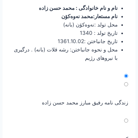
نام و نام خانوادگی : محمد حسن زاده
نام مستعار:محمد نەوەكۆن
محل تولد :نەوەكۆن (بانه)
تاریخ تولد : 1340
تاریخ جانباختن :1361.10.02
محل و نحوه جانباختن: رشه قلات (بانه) . درگیری
با نیروهای رژیم
زندگی نامه رفیق مبارز محمد حسن زاده