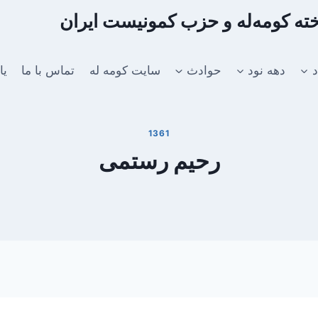
اخته کومه‌له و حزب کمونیست ایران
د
دهه نود
حوادث
سایت کومه له
تماس با ما
یا
1361
رحیم رستمی