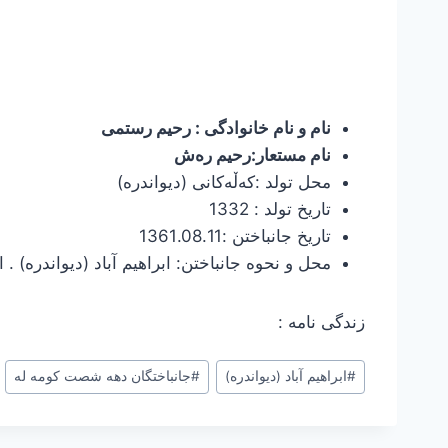
نام و نام خانوادگی : رحیم رستمی
نام مستعار:رحیم ره‌ش
محل تولد :كه‌ڵه‌كانی (دیواندره)
تاریخ تولد : 1332
تاریخ جانباختن :1361.08.11
محل و نحوه جانباختن: ابراهیم آباد (دیواندره) . 
زندگی نامه :
برچسب‌های
#
ابراهیم آباد (دیواندره)
#
جانباختگان دهه شصت کومه له
نوشته: