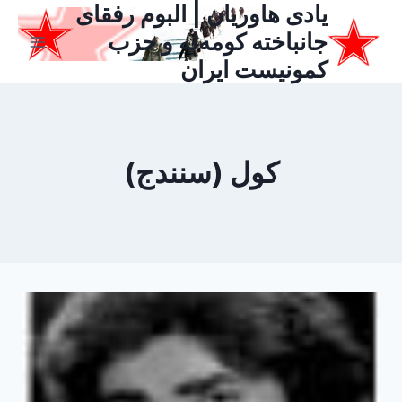
یادی هاوریان | البوم رفقای
ازگشت
ه
جانباخته کومه‌له و حزب
حتوا
کمونیست ایران
کول (سنندج)