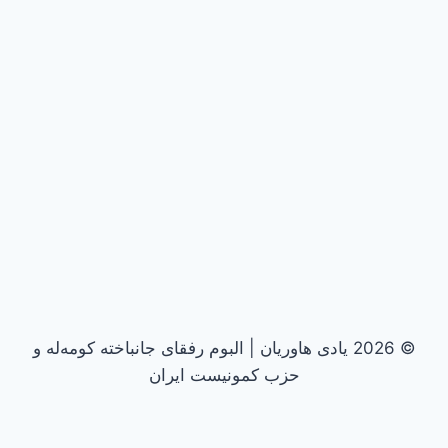
© 2026 یادی هاوریان | البوم رفقای جانباخته کومه‌له و
حزب کمونیست ایران