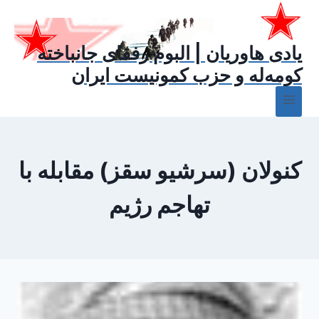
ازگشت
ه
حتوا
یادی هاوریان | البوم رفقای جانباخته
کومه‌له و حزب کمونیست ایران
کنولان (سرشیو سقز) مقابله با
تهاجم رژیم