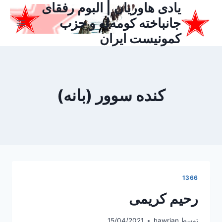
یادی هاوریان | البوم رفقای
ازگشت
ه
جانباخته کومه‌له و حزب
حتوا
کمونیست ایران
کنده سوور (بانه)
1366
رحیم کریمی
توسط
hawrian
15/04/2021