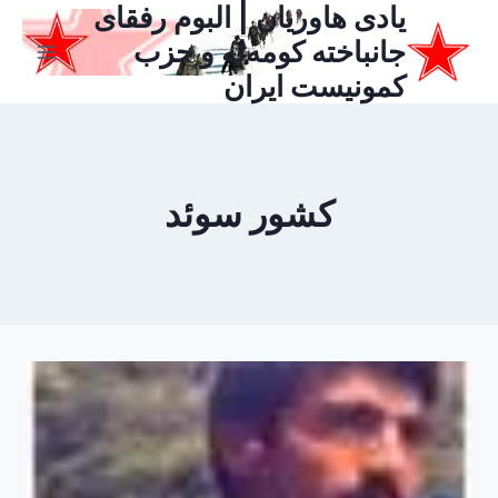
یادی هاوریان | البوم رفقای
ازگشت
ه
جانباخته کومه‌له و حزب
حتوا
کمونیست ایران
کشور سوئد