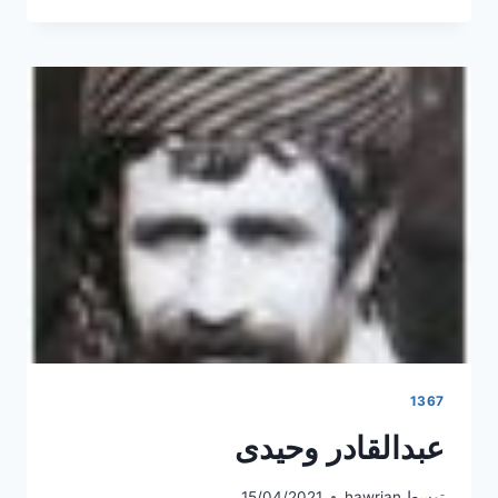
1367
عبدالقادر وحیدی
توسط
hawrian
15/04/2021