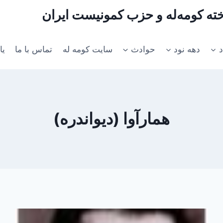
اخته کومه‌له و حزب کمونیست ایران
د
دهه نود
حوادث
سایت کومه له
تماس با ما
یا
همارآوا (دیواندره)