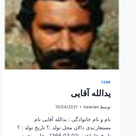
1366
یدالله آقایی
توسط
hawrian
15/04/2021
نام و نام خانوادگی : یدالله آقایی نام
مستعار:یدی دالان محل تولد :؟ تاریخ تولد : ؟
تاریخ جانباختن :1366.03.02 محل و نحوه