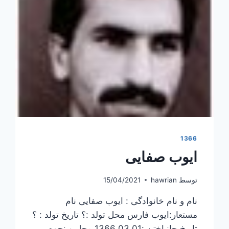
1366
ایوب صفایی
توسط
hawrian
15/04/2021
نام و نام خانوادگی : ایوب صفایی نام
مستعار:ایوب فارس محل تولد :؟ تاریخ تولد : ؟
تاریخ جانباختن :1366.03.01 محل و نحوه