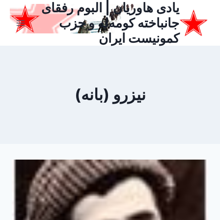
یادی هاوریان | البوم رفقای
ازگشت
ه
جانباخته کومه‌له و حزب
حتوا
کمونیست ایران
نیزرو (بانه)