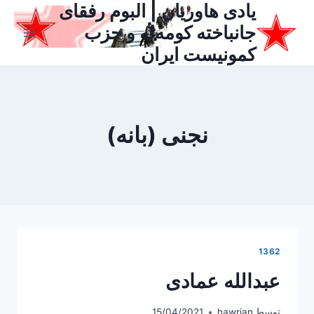
یادی هاوریان | البوم رفقای
ازگشت
ه
جانباخته کومه‌له و حزب
حتوا
کمونیست ایران
نجنی (بانه)
1362
عبدالله عمادی
توسط
hawrian
15/04/2021