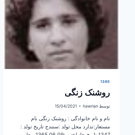
1365
روشنک زنگی
توسط
hawrian
15/04/2021
نام و نام خانوادگی : روشنک زنگی نام
مستعار:ندارد محل تولد :سنندج تاریخ تولد :
1347 تاریخ جانباختن :1365.06.09 محل و