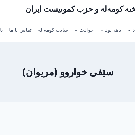
اخته کومه‌له و حزب کمونیست ایران
د
دهه نود
حوادث
سایت کومه له
تماس با ما
یا
سێفی خواروو (مریوان)