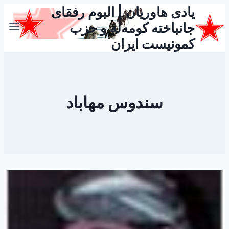
یادی هاوریان | البوم رفقای
بازگشت
به
جانباخته کومه‌له و حزب
محتوا
کمونیست ایران
سندوس مهاباد