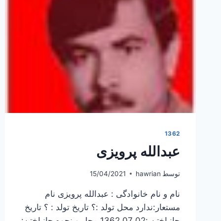
1362
عبدالله پرویزی
توسط
hawrian
15/04/2021
نام و نام خانوادگی : عبدالله پرویزی نام
مستعار:ندارد محل تولد :؟ تاریخ تولد : ؟ تاریخ
جانباختن :1362.07.02 محل و نحوه جانباختن: