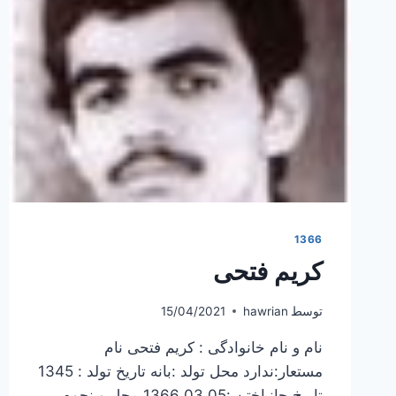
1366
کریم فتحی
توسط
hawrian
15/04/2021
نام و نام خانوادگی : کریم فتحی نام
مستعار:ندارد محل تولد :بانه تاریخ تولد : 1345
تاریخ جانباختن :1366.03.05 محل و نحوه