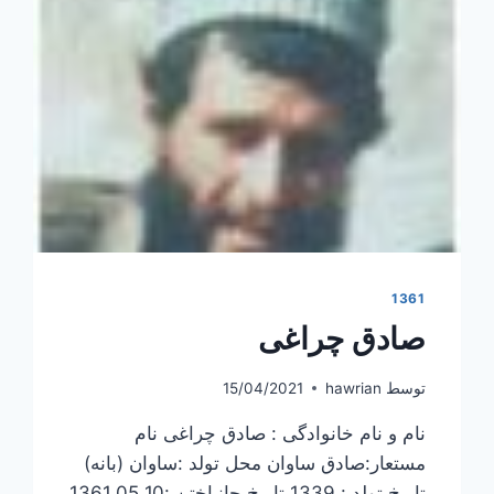
1361
صادق چراغی
توسط
hawrian
15/04/2021
نام و نام خانوادگی : صادق چراغی نام
مستعار:صادق ساوان محل تولد :ساوان (بانه)
تاریخ تولد : 1339 تاریخ جانباختن :1361.05.10