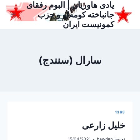
یادی هاوریان | البوم رفقای
ازگشت
ه
جانباخته کومه‌له و حزب
حتوا
کمونیست ایران
سارال (سنندج)
1363
خلیل زارعی
توسط
hawrian
15/04/2021