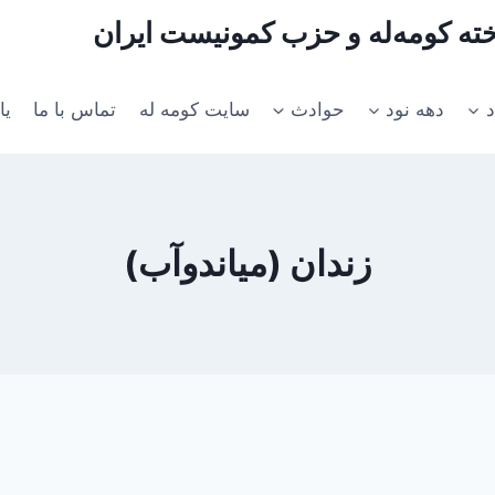
اخته کومه‌له و حزب کمونیست ایران
د
دهه نود
حوادث
سایت کومه له
تماس با ما
یا
زندان (میاندوآب)