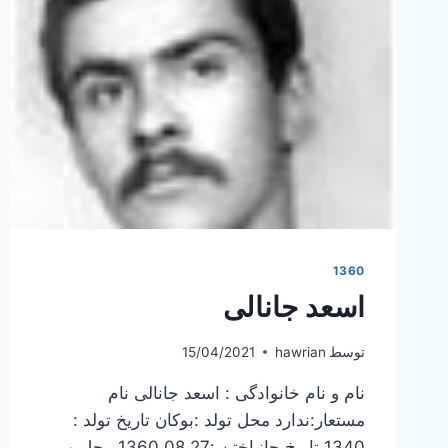
1360
اسعد جانالی
توسط
hawrian
15/04/2021
نام و نام خانوادگی : اسعد جانالی نام
مستعار:ندارد محل تولد :بوکان تاریخ تولد :
1340 تاریخ جانباختن :1360.08.27 محل و