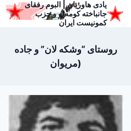
یادی هاوریان | البوم رفقای
ازگشت
ه
جانباخته کومه‌له و حزب
حتوا
کمونیست ایران
روستای “وشکه لان” و جاده
(مریوان