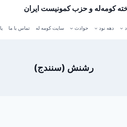
اخته کومه‌له و حزب کمونیست ایران
د
دهه نود
حوادث
سایت کومه له
تماس با ما
یا
رشنش (سنندج)