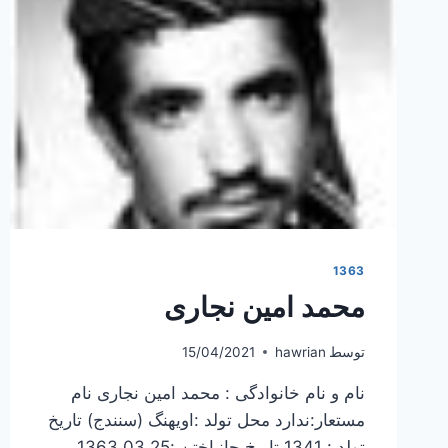
1363
محمد امین نجاری
توسط
hawrian
15/04/2021
نام و نام خانوادگی : محمد امین نجاری نام
مستعار:ندارد محل تولد :اویهنگ (سنندج) تاریخ
تولد : 1341 تاریخ جانباختن :1363.03.25