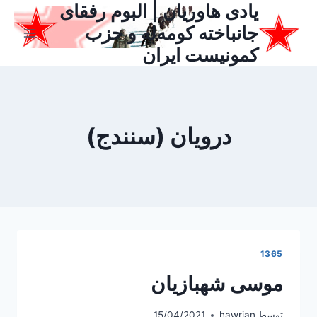
یادی هاوریان | البوم رفقای
ازگشت
ه
جانباخته کومه‌له و حزب
حتوا
کمونیست ایران
درویان (سنندج)
1365
موسی شهبازیان
توسط
hawrian
15/04/2021