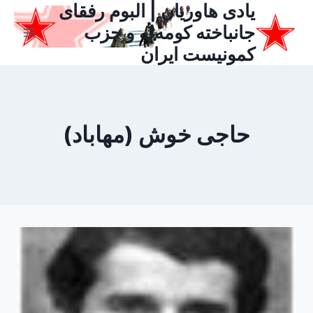
یادی هاوریان | البوم رفقای
ازگشت
ه
جانباخته کومه‌له و حزب
حتوا
کمونیست ایران
حاجی خوش (مهاباد)