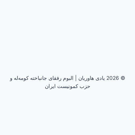
© 2026 یادی هاوریان | البوم رفقای جانباخته کومه‌له و
حزب کمونیست ایران
تغییر
دهه پنجاه
وضعیت
1357