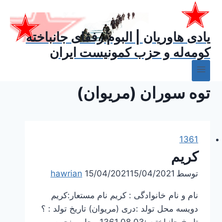
ازگشت
ه
حتوا
یادی هاوریان | البوم رفقای جانباخته
کومه‌له و حزب کمونیست ایران
توه سوران (مریوان)
1361
کریم
توسط
15/04/2021
15/04/2021
hawrian
نام و نام خانوادگی : کریم نام مستعار:کریم
دویسه محل تولد :دری (مریوان) تاریخ تولد : ؟