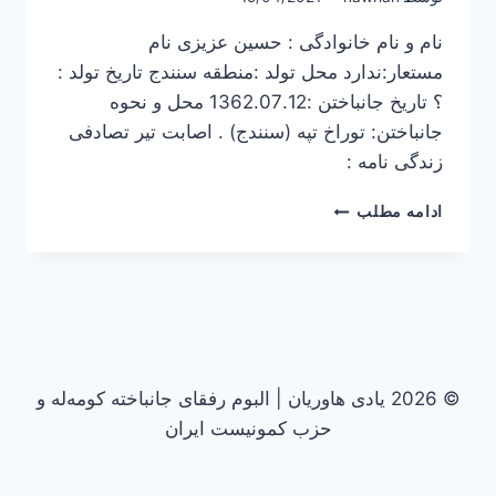
نام و نام خانوادگی : حسین عزیزی نام
مستعار:ندارد محل تولد :منطقه سنندج تاریخ تولد :
؟ تاریخ جانباختن :1362.07.12 محل و نحوه
جانباختن: توراخ تپه (سنندج) . اصابت تیر تصادفی
زندگی نامه :
حسین
ادامه مطلب
عزیزی
© 2026 یادی هاوریان | البوم رفقای جانباخته کومه‌له و
حزب کمونیست ایران