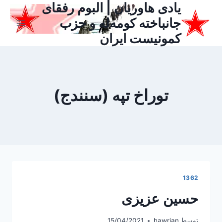
یادی هاوریان | البوم رفقای
ازگشت
ه
جانباخته کومه‌له و حزب
حتوا
کمونیست ایران
توراخ تپه (سنندج)
1362
حسین عزیزی
توسط
hawrian
15/04/2021