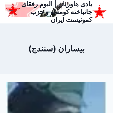
یادی هاوریان | البوم رفقای
ازگشت
ه
جانباخته کومه‌له و حزب
حتوا
کمونیست ایران
بیساران (سنندج)