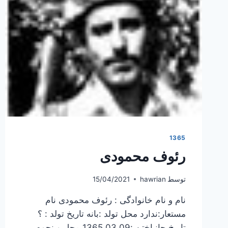
1365
رئوف محمودی
توسط
hawrian
15/04/2021
نام و نام خانوادگی : رئوف محمودی نام
مستعار:ندارد محل تولد :بانه تاریخ تولد : ؟
تاریخ جانباختن :1365.03.09 محل و نحوه