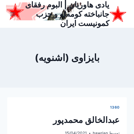
یادی هاوریان | البوم رفقای
ازگشت
ه
جانباخته کومه‌له و حزب
حتوا
کمونیست ایران
بایزاوی (اشنویه)
1360
عبدالخالق محمدپور
توسط
hawrian
15/04/2021