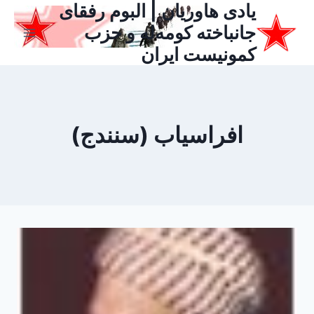
یادی هاوریان | البوم رفقای
ازگشت
ه
جانباخته کومه‌له و حزب
حتوا
کمونیست ایران
افراسیاب (سنندج)