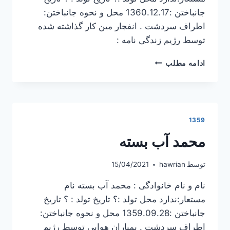
جانباختن :1360.12.17 محل و نحوه جانباختن:
اطراف سردشت . انفجار مین کار گذاشته شده
توسط رژیم زندگی نامه :
صالح
ادامه مطلب
عبدالله
زاده
1359
محمد آب بسته
توسط
hawrian
15/04/2021
نام و نام خانوادگی : محمد آب بسته نام
مستعار:ندارد محل تولد :؟ تاریخ تولد : ؟ تاریخ
جانباختن :1359.09.28 محل و نحوه جانباختن:
اطراف سردشت . بمباران هوایی توسط رژیم