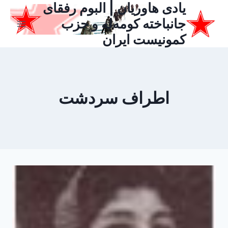
یادی هاوریان | البوم رفقای
ازگشت
ه
جانباخته کومه‌له و حزب
حتوا
کمونیست ایران
اطراف سردشت