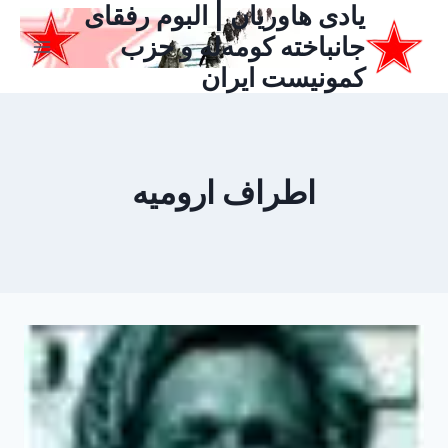
یادی هاوریان | البوم رفقای
ازگشت
ه
جانباخته کومه‌له و حزب
حتوا
کمونیست ایران
اطراف ارومیه