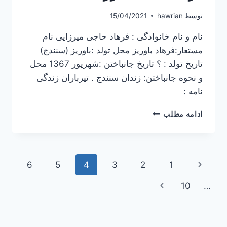
توسط
hawrian
15/04/2021
نام و نام خانوادگی : فرهاد حاجی میرزایی نام
مستعار:فرهاد باوریز محل تولد :باوریز (سنندج)
تاریخ تولد : ؟ تاریخ جانباختن :شهریور 1367 محل
و نحوه جانباختن: زندان سنندج . تیرباران زندگی
نامه :
فرهاد
ادامه مطلب
حاجی
میرزایی
پیمایش
برگهٔ
6
5
4
3
2
1
صفحه
قبلی
برگۀ
10
…
بعدی