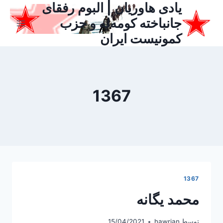
یادی هاوریان | البوم رفقای
ازگشت
ه
جانباخته کومه‌له و حزب
حتوا
کمونیست ایران
1367
1367
محمد یگانه
توسط
hawrian
15/04/2021