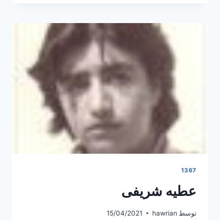
1367
عطیه شریفی
توسط
hawrian
15/04/2021