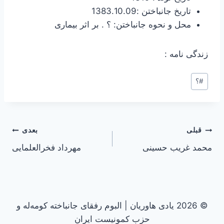
تاریخ جانباختن :1383.10.09
محل و نحوه جانباختن: ؟ . بر اثر بیماری
زندگی نامه :
#
؟
راهبری
قبلی
بعدی
محمد غریب حسینی
مهرداد فخرالعلمایی
نوشته
© 2026 یادی هاوریان | البوم رفقای جانباخته کومه‌له و
حزب کمونیست ایران