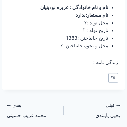
نام و نام خانوادگی : عزیزه نودینیان
نام مستعار:ندارد
محل تولد :؟
تاریخ تولد : ؟
تاریخ جانباختن :1383
محل و نحوه جانباختن: ؟.
زندگی نامه :
#
؟
راهبری
قبلی
بعدی
یحیی پایبندی
محمد غریب حسینی
نوشته