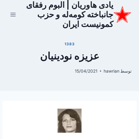
یادی هاوریان | البوم رفقای
ازگشت
ه
جانباخته کومه‌له و حزب
حتوا
کمونیست ایران
1383
عزیزه نودینیان
توسط
hawrian
15/04/2021