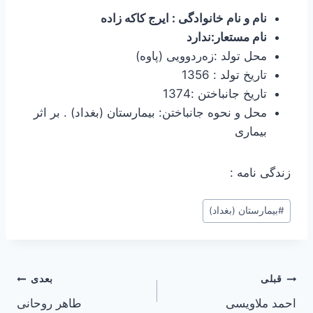
نام و نام خانوادگی : ایرج کاکه زاده
نام مستعار:ندارد
محل تولد :زەردوویی (پاوه)
تاریخ تولد : 1356
تاریخ جانباختن :1374
محل و نحوه جانباختن: بیمارستان (بغداد) . بر اثر
بیماری
زندگی نامه :
برچسب‌های
#
بیمارستان (بغداد)
نوشته:
راهبری
قبلی
بعدی
احمد ملاویسی
طاهر روحانی
نوشته