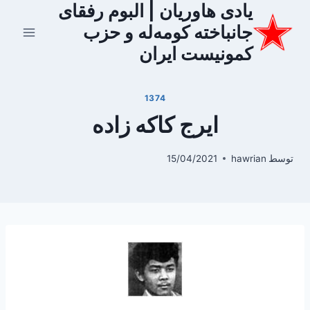
یادی هاوریان | البوم رفقای
ازگشت
ه
جانباخته کومه‌له و حزب
حتوا
کمونیست ایران
1374
ایرج کاکه زاده
توسط
hawrian
15/04/2021