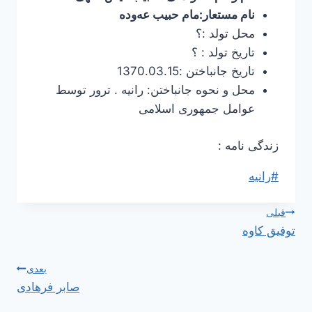
نام مستعار:مام حبیب عه‌وده‌
محل تولد :؟
تاریخ تولد : ؟
تاریخ جانباختن :1370.03.15
محل و نحوه جانباختن: رانیه . ترور توسط
عوامل جمهوری اسلامی
زندگی نامه :
برچسب‌های
#
رانیه
نوشته:
راهبری
قبلی
توفیق کاوه
نوشته
بعدی
صابر فرهادی