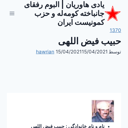
یادی هاوریان | البوم رفقای
ازگشت
ه
جانباخته کومه‌له و حزب
حتوا
کمونیست ایران
1370
حبیب فیض اللهی
توسط
15/04/2021
15/04/2021
hawrian
نام و نام خانوادگی : حبیب فیض اللهی