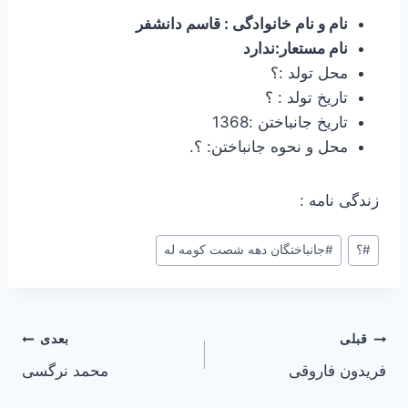
نام و نام خانوادگی : قاسم دانشفر
نام مستعار:ندارد
محل تولد :؟
تاریخ تولد : ؟
تاریخ جانباختن :1368
محل و نحوه جانباختن: ؟.
زندگی نامه :
#
؟
#
جانباختگان دهه شصت کومه له
راهبری
قبلی
بعدی
فریدون فاروقی
محمد نرگسی
نوشته