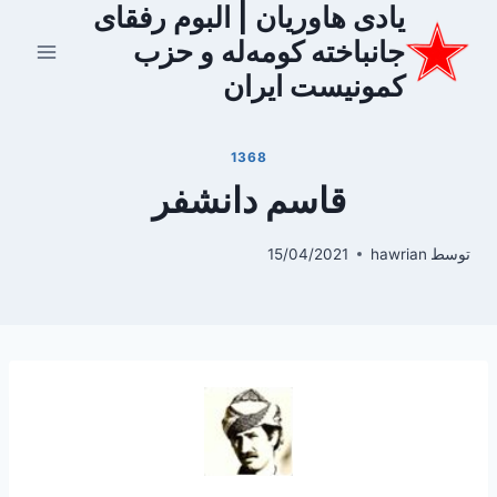
یادی هاوریان | البوم رفقای
ازگشت
ه
جانباخته کومه‌له و حزب
حتوا
کمونیست ایران
1368
قاسم دانشفر
توسط
hawrian
15/04/2021