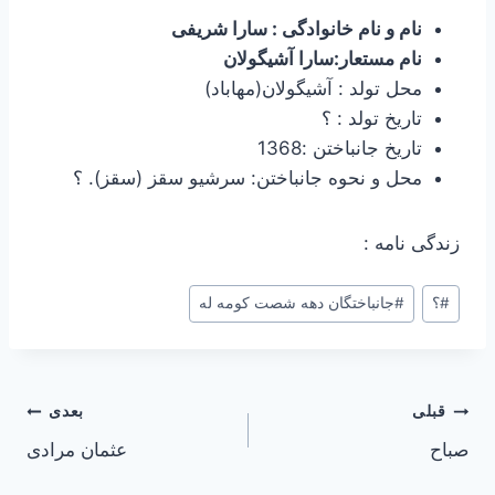
نام و نام خانوادگی : سارا شریفی
نام مستعار:سارا آشیگولان
محل تولد : آشیگولان(مهاباد)
تاریخ تولد : ؟
تاریخ جانباختن :1368
محل و نحوه جانباختن: سرشیو سقز (سقز). ؟
زندگی نامه :
#
؟
#
جانباختگان دهه شصت کومه له
راهبری
قبلی
بعدی
صباح
عثمان مرادی
نوشته