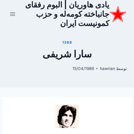
یادی هاوریان | البوم رفقای
ازگشت
ه
جانباخته کومه‌له و حزب
حتوا
کمونیست ایران
1368
سارا شریفی
توسط
hawrian
15/04/1989