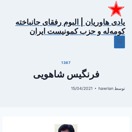
ازگشت
ه
حتوا
یادی هاوریان | البوم رفقای جانباخته
کومه‌له و حزب کمونیست ایران
1367
فرنگیس شاهویی
توسط
hawrian
15/04/2021