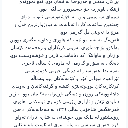
پڕ کار، مەتین و هەروەها بە ئیمان بوو. ئەو نموونەی
ژنێکی باوەڕبە خۆ جەسوورو خەڵکی بوو.
سیمای سەمیمی و پڕ لە خۆشەویستی ئەو بە دوای
چەندین ساعەت کاردا تەنانەت لە دووژوارترین هەڵ و
مرج دا ئەوینی دڵ گەرمی بوو.
فەرەنگ نە تەنیا بۆ ئێمە کە هاورێ و هاوسەنگەری بووین
بەڵکوو بۆ جەماوری بەرینی کرێکاران و زەحمەت کێشان
و ژنان و پیاوانێک که دیانناسی، ئازیز و خۆشەویست بوو.
دەنگی به سۆز و گەرمی له ماوەی ٤ ساڵی ئاخری
تەمەنیدا. هەر شەو لە دەنگی حیزبی کۆمۆنیستی
ئێرانەوە میوانی کۆر و کۆمەڵەکان بوو بنەماڵه
کرێکاریەکان بوو.وتەبێژی کێشه و گرفتەکانیان و نەویدی
داهاتوویەکی روون و دەنگی ناڕەزایەتیەکانیان بوو لە ژێر
سایەی ئێش و ئازاری ڕژیمی کۆماری ئیسلامی .هاورێ
فەرەنگیس شاهۆیی ساڵی ١٣٣٦ له بنەمالەیەکی دەس
ڕۆییشتوو لە دایک بوو. خوێندنی لە شاری تاران تەواو
کرد. فەزای سیاسی بنەماڵه، بیری لە ئاست بابەتەکانی