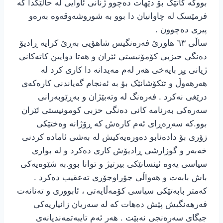
بووکە کاتێک بۆ دێهات دەچوو ژنانی ئاوایی لە حاڵێکدا کە
فرمێسک لە چاوانیان دا بوو بە شوروشەوقەوە بەرەو
پیری دەچوون .
ساڵی ٦٣ هاوڕێ فەرەنگیس شاهۆیی بەڕێ کرایە ڕادیۆ
دەنگی حیزبی کۆمۆنیستی ئێران و هەتا دوایین کاتەکانی
ژیانی پڕ بایەخی هەر لەم مەیدانه دا کاری کرد له
هەرهەوڵ و تێکۆشانێک بۆ به ئەنجام گەیاندنی کارەکەی
درێغی نەکرد . فەرەنگ لە وتەبێژان و بەڕێوبەرانی
سەرەکی بەرنامە کانی دەنگی حزبی کومونیستی ئێران
بوو.کە سەڕەڕای ئەم کارەش کە ڕۆژانه وەختێکی
زۆری بۆ دادەنابو دەورەیەکیش لە بەشی ئامادە کردنی
خەبەر و گوزارشی ڕادیۆش کاری دەکرد و لە بواری
سیاسی یەوە ئینسانێکی بیرتیژ و توانا بوو.بە شێوەیەکی
باش بابەت و هەواڵی جۆراوجۆری تەعقیب دەکرد .
کەمتر بابەتێکی سیاسی کۆمەڵایەتی ، ئابووری و تەنانەت
فەرهەنگیش پێش دەهات کە لە سەریان زانیاریەکی
جیگای سەرەنجی نەبێت . هەر ئەم تایبەتمەندیانەی