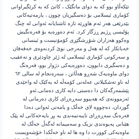
تێکەڵاو بوو کە به دوای مانگێک ، کاتێ کە بە کرێگیراوانی
کۆماری ئیسلامی بۆ دەسگیریان چوون ، یارمەتیەکانی
بێدرێغی هەر ئەم هاوڕێە تازە ئاشنایانه ئەوانی لە چنگ
پۆلیسی ڕژیم ڕزگار کرد. ئەم دەورەیە بۆ فەرەنگیش
وەکوو هەزاران شۆڕشگێڕی کۆمۆنیست و ئینسانی
خەباتکار کە لە هەل و مەرجی نوێ کردنەوەی خەفەقان
و سەرکوتی کۆماری ئیسلامی لە ژێر چاودێری و تەعقیب
و دەسگیری دابوون، دەورەیەکی دژوار بوو، فەرەنگ
دوای ماوەیەک شەڕو هەڵاتن ، سەرەنجام لە سالی ٦٢
لە ناو تەشکیلاتی عەلەنی کۆمەڵە لە یەکێک لە واحێدی
پێشمەرگەکان دا دەستی دایە کاری دەمانی.ئەو
ئەزموونەی کە هەیبوو سەڕەڕای کاری دەرمانی لە
گوردان، دەچووە لای خەڵک و یامەتی ئەوانی دەدا
فەرەنگ سەڕەڕای تایبەتمەندی یە پڕ بایەخەکانی لە پێک
هێنانی پەیوەندی نزیک و سەمیمانه لەگەڵ خەڵک لە
ماوەیەکی کوورت دا وە ها لە ناو خەڵکدا خۆشەویست