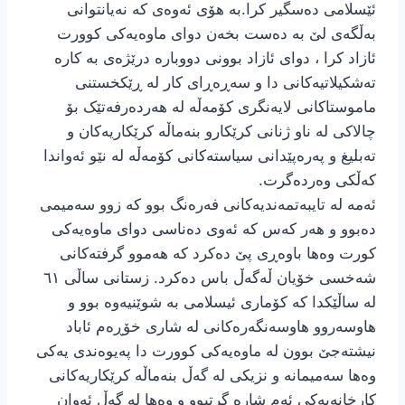
ئێسلامی دەسگیر کرا.به هۆی ئەوەی کە نەیانتوانی
بەڵگەی لێ بە دەست بخەن دوای ماوەیەکی کوورت
ئازاد کرا ، دوای ئازاد بوونی دووبارە درێژەی به کارە
تەشکیلاتیەکانی دا و سەڕەڕای کار لە ڕێکخستنی
ماموستاکانی لایەنگری کۆمەڵە لە هەردەرفەتێک بۆ
چالاکی لە ناو ژنانی کرێکارو بنەماڵە کرێکاریەکان و
تەبلیغ و پەرەپێدانی سیاستەکانی کۆمەڵە لە نێو ئەواندا
کەڵکی وەردەگرت.
ئەمە لە تایبەتمەندیەکانی فەرەنگ بوو کە زوو سەمیمی
دەبوو و هەر کەس کە ئەوی دەناسی دوای ماوەیەکی
کورت وەها باوەڕی پێ دەکرد کە هەموو گرفتەکانی
شەخسی خۆیان ڵەگەڵ باس دەکرد. زستانی ساڵی ٦١
لە ساڵێکدا کە کۆماری ئیسلامی بە شوێنیەوە بوو و
هاوسەروو هاوسەنگەرەکانی لە شاری خۆڕەم ئاباد
نیشتەجێ بوون لە ماوەیەکی کوورت دا پەیوەندی یەکی
وەها سەمیمانە و نزیکی لە گەڵ بنەماڵه کرێکاریەکانی
کارخانەیەکی ئەم شارە گرتبوو و وەها لە گەڵ ئەوان