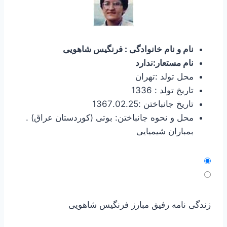
نام و نام خانوادگی : فرنگیس شاهویی
نام مستعار:ندارد
محل تولد :تهران
تاریخ تولد : 1336
تاریخ جانباختن :1367.02.25
محل و نحوه جانباختن: بوتی (کوردستان عراق) .
بمباران شیمیایی
زندگی نامه رفیق مبارز فرنگیس شاهویی