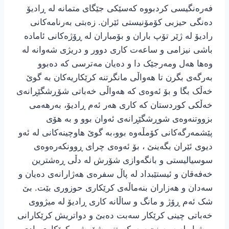
فەرەنگیسی کردبووە کەسێکی جێگای متمانە لە ڕادیۆ
دەنگی حیزبی کۆمۆنیستی ئێران. زەبتی بەرنامەکانی
رادیۆ لە ژێر تۆپ باران و بۆمباران لە ڕۆژەکانی ئامادە
باشی نیزامی و ساعەت کاری دوور و دریژی شەوانه له
وەها هەل ومەرجێک دا و دەیان مەترسی کە دەبوو
بەرگەی بگرن تا هەواڵی مانگرتنە کرێکاریەکان بە گوێ
خەڵک بگا و بۆ ئەوەی کە هەواڵی خەباتی شۆڕشگێڕانەی
خەڵکی کوردستان کە کاری هەر ئەم ڕادیۆ، بەرهەمی
بزووتنەوەی شوڕشگێڕانەی ئەوان بوو و بە هۆی
پێشمەرگەکانی کۆمڵەوە بوو،بە گوێ هاوچینەکانی لە ئەو
دیوی ئێران بگەینێ ، بۆ ئەوەی چرای ڕوونکەرەوەی
سوسیالیستی و بانگەوازی شۆرش لە دڵی ڕەشترین
خەفەقان و ئیستێبداد لە پاڵ سفرەی هەژارانەی دەیان و
سەدان و هەزاران بنەماڵەی کرێکاری حوزوری بێت. بێ
شک ئەم ڕۆژ و مانگ و ساڵانە کاری ڕادیۆ لە میژووی
خەباتی چینی کرێکار سەبت دەبێ و دواتریش کرێکارانی