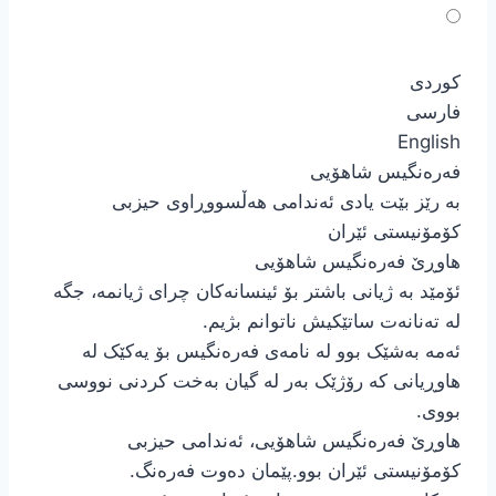
کوردی
فارسی
English
فەرەنگیس شاهۆیی
بە رێز بێت یادی ئەندامی هەڵسووڕاوی حیزبی
کۆمۆنیستی ئێران
هاوڕێ فەرەنگیس شاهۆیی
ئۆمێد بە ژیانی باشتر بۆ ئینسانەکان چرای ژیانمە، جگە
لە تەنانەت ساتێکیش ناتوانم بژیم.
ئەمە بەشێک بوو لە نامەی فەرەنگیس بۆ یەکێک لە
هاوڕیانی کە رۆژێک بەر لە گیان بەخت کردنی نووسی
بووی.
هاوڕێ فەرەنگیس شاهۆیی، ئەندامی حیزبی
کۆمۆنیستی ئێران بوو.پێمان دەوت فەرەنگ.