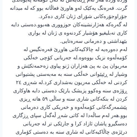
گرت. فەرەنگ یەکێک لەو هاورێ فعاڵانه بوو کە له میدانه
جۆراوجۆرەکانی شۆرای ژنان کاری دەکرد.
له گەرەکە هەژارنشینەکان حوزووری هەبوو.دەستی دایه
کاری تەبلیغیو هۆشیار کردنەوە ی ژنان لە بواری
بێهداشتی و دەرمانی سەرەتایی.
لەم دەورەیە له چالاکیەکانی هاوڕێ فەرەنگیس لە
کۆمەڵەوە نزیک بووەوە.له جەریانی کۆچی خەڵکی
مەریوان پێ به پێ هەزاران ژنو پیاوی زەحمەتکێش و
وشیار له ڕێپێوانی خەڵکی سنە بە مەبەستی پشتیوانی
کردنی له خەڵکی مەریون بەشداری کرد.لە شەڕی ٢٤
ڕۆژەی سنە وەکوو پزیشک یارێک دەستی دایە هاوکاری
کردن له بنکەکانی شاری سنه و ساڵی ٥٩ هاتە ڕیزی
پێشمەرگەکانی کۆمەڵەوە و خەریکی کاری دەرمانی
بوو.هەر لەم ساڵەدا لە کاتی شەڕ ڵەگەڵ سپای ڕزگاری
دەسگیرو پاشان ئازاد کرا و جارێکی تر لە جەریانی
درێژەی چاڵاکیەکانی له شاری سنه به دەستی کۆماری