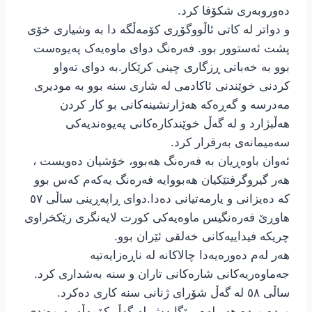
دەوروبەری شکۆفا کرد.
و دواتر له کاتی ئاڵووگۆڕی کۆمەڵگه دا به وشیاری خۆی
پشت ئەستوور بوو. فەرەنگ دوای ماوەیەک پەیوەست
بوو به خەباتی ڕزگاری چینی کرێکار.به دوای تەواو
کردنی خوێندنی ئاکادمی له شاری سنه بوو به مودیری
مەدرسە و گەڕەکە هەژارنشینەکانی بو کار کردن
هەڵبژارد و له گەڵ خوێندکارەکانی پەیوەندیەکی
سەمیمانەی بەرقرار کرد.
ئەوان باوەڕیان به فەرەنگ هەبوو، خۆشیان دەویست ،
هەر گیروگرفتێکیان هەبووایه فەرەنگ یەکەم کەس بوو
کە دەیزانی و یارمەتیانی دەدا.دوای ڕاپەڕینی ساڵی ٥٧
هاوڕێ فەرەنگیس ماوەیەکی کورت لایەنگری رێکخراوی
چریکه فیداییەکانی خەلقی ئێران بوو.
هەر لەم دەورەیەدا چالاکانه له ناڕەزایەتیە
جەماوەریەکانی شارەکانی تاران و سنه بەشداری کرد.
ساڵی ٥٨ لە گەڵ شۆرای ژنانی سنه کاری دەکرد.
وردە وردە هەر لەم ڕێگایەش له گەڵ کۆمەڵە پەیوەندی