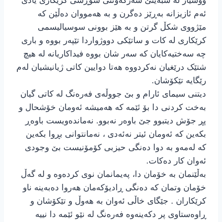
ووشیار لە سبەینێ سەرکەوتنی شۆڕشی کرێکاری یادی
ئەم ئازیزانە بەڕێز دەگرن و بە هەمووان دەڵێن کە
مێژووی شکڵ گرتن و بە هێز بوونی سوسیالیسمی
کرێکاری لە کات و ساتێکی دووژواردا تێپەر بووە و باری
چە سەختیەکایان کە سەر شان بووە فیداکاریانە لە هیچ
شتێک درێغیان نەکردووە هەتا دوایین کاتی ژیانیشیان لەم
رێگایە تێکۆشان.
دیتنی سیمای ئارام و بێ جووڵەی فەرەنگ لە کاتی گیان
بەخت کردنی دا بۆ ئێمه کە هەمیشە ئەومان خۆشحال و
پڕ جۆش دیتبوو جێ باوەر نەبوو. نەماندەویست باوەڕ
بکەین کە ئەومان ئیتر نەئەدی ، نەمانتوانی بڕوا بکەین
کە لەمەو بە دوا دەنگی حیزبی کۆمۆنیست بێ وجودی
ئەوان کار دەکات.
بەڵێنمان بە خۆمان دا، پەیمانمان نوی کردەوە و لە گەڵ
خۆمان وتمان کە دەنگی ڕادیۆکەمان هەروا دەبەینە ناو
کرێکاران . جێگای خاڵی ئەوان بە هەوڵ و تێکۆشان و
ڕاوەستاوی پر دکەینەوە فەرەنگ له نێو ئێمە دا نییە