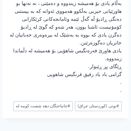
بەڵام یادی بۆ هەمیشه زیندووە و دەمێنی ، نە تەنها بو
هاورێیانی حیزبی بەڵکوو هەمووی ئەوانە کە بە بیستنی
دەنگی ڕادیۆ ڵە گەڵ ئێمە وئامانجەکانی کرێکارانی
کۆمۆنیست ئاشنا بوون، هەر شەو کە گوێ لە ڕادیۆ
دەگرن یادی کە بووە بە بەشێک لە بیرەوەری خەباتیان لە
خاتریان دەگوزەرێنن.
یادی هاورێ فەرەنگیس شاهۆیی بۆ هەمیشه لە دڵماندا
زیندووە.
ڕێگای پڕ ڕێبوار.
گرامی باد یاد رفیق فرنگیس شاهویی
.
.
برچسب‌های
#
بوتی (کوردستان عراق)
#
جانباختگان دهه شصت کومه له
نوشته: