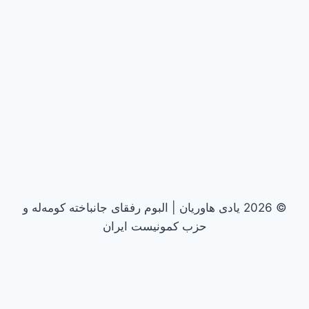
© 2026 یادی هاوریان | البوم رفقای جانباخته کومه‌له و
حزب کمونیست ایران
تغییر
دهه پنجاه