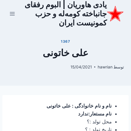
یادی هاوریان | البوم رفقای
ازگشت
ه
جانباخته کومه‌له و حزب
حتوا
کمونیست ایران
1367
علی خاتونی
توسط
hawrian
15/04/2021
نام و نام خانوادگی : علی خاتونی
نام مستعار:ندارد
محل تولد :؟
تاریخ تولد : ؟