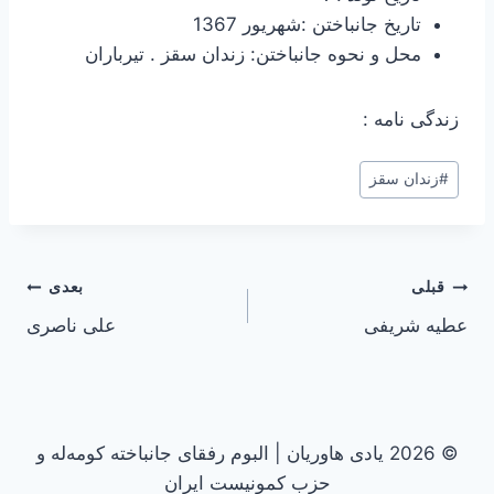
تاریخ جانباختن :شهریور 1367
محل و نحوه جانباختن: زندان سقز . تیرباران
زندگی نامه :
#
زندان سقز
راهبری
قبلی
بعدی
عطیه شریفی
علی ناصری
نوشته
© 2026 یادی هاوریان | البوم رفقای جانباخته کومه‌له و
حزب کمونیست ایران