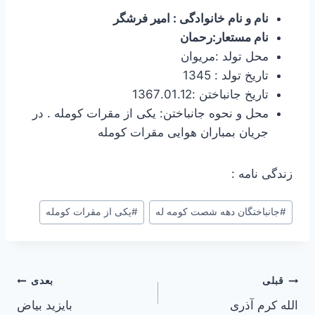
نام و نام خانوادگی : امیر فرشگر
نام مستعار:رحمان
محل تولد :مریوان
تاریخ تولد : 1345
تاریخ جانباختن :1367.01.12
محل و نحوه جانباختن: یکی از مقرات کومله . در
جریان بمباران هوایی مقرات کومله
زندگی نامه :
برچسب‌های
#
جانباختگان دهه شصت کومه له
#
یکی از مقرات کومله
نوشته:
راهبری
قبلی
بعدی
الله کرم آذری
بایزید بیاض
نوشته