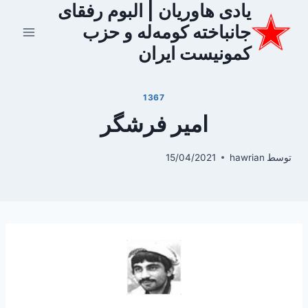
یادی هاوریان | البوم رفقای
ازگشت
ه
جانباخته کومه‌له و حزب
حتوا
کمونیست ایران
1367
امیر فرشگر
توسط
hawrian
15/04/2021