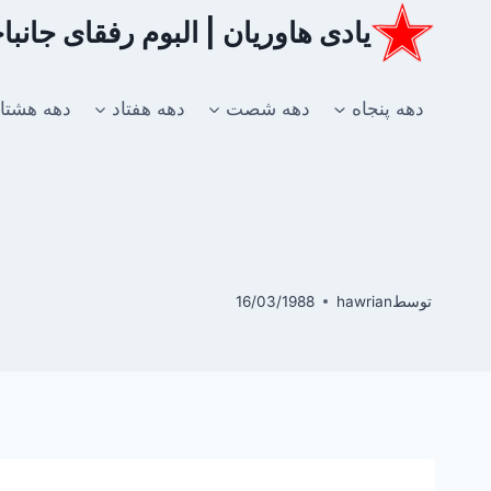
ازگشت
یادی هاوریان | البوم رفقای جانب
ه
حتوا
دهه پنجاه
دهه شصت
دهه هفتاد
دهه هشتا
توسط
hawrian
16/03/1988