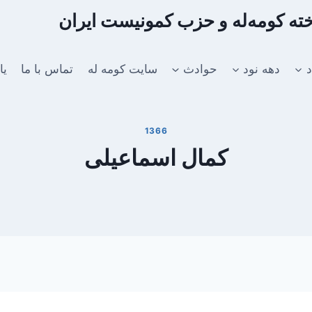
اخته کومه‌له و حزب کمونیست ایران
د
دهه نود
حوادث
سایت کومه له
تماس با ما
یا
1366
کمال اسماعیلی