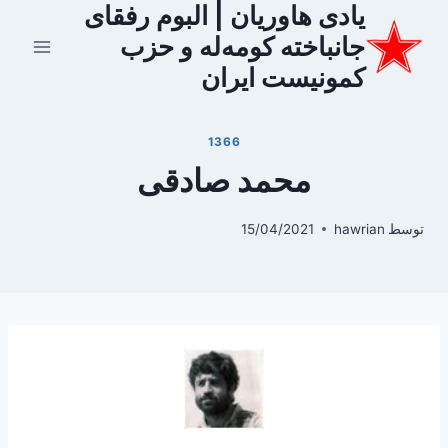
یادی هاوریان | البوم رفقای
ازگشت
ه
جانباخته کومه‌له و حزب
حتوا
کمونیست ایران
1366
محمد صادقی
توسط
hawrian
15/04/2021