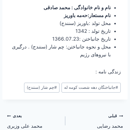
نام و نام خانوادگی : محمد صادقی
نام مستعار:حه‌مه‌ باوریز
محل تولد :باوریز (سنندج)
تاریخ تولد : 1342
تاریخ جانباختن :1366.07.23
محل و نحوه جانباختن: چم شار (سنندج) . درگیری
با نیروهای رژیم
زندگی نامه :
#
جانباختگان دهه شصت کومه له
#
چم شار (سنندج)
راهبری
قبلی
بعدی
محمد رضایی
محمد علی وزیری
نوشته